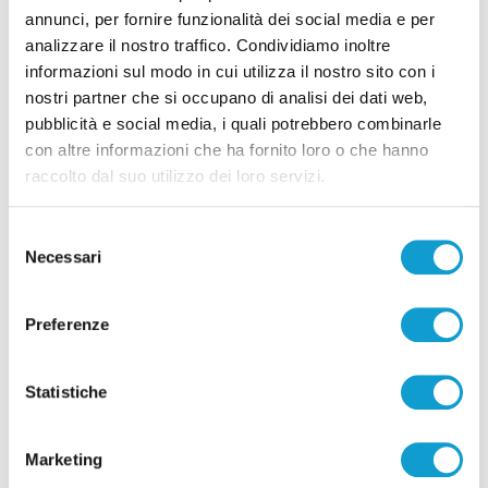
annunci, per fornire funzionalità dei social media e per
analizzare il nostro traffico. Condividiamo inoltre
informazioni sul modo in cui utilizza il nostro sito con i
nostri partner che si occupano di analisi dei dati web,
pubblicità e social media, i quali potrebbero combinarle
con altre informazioni che ha fornito loro o che hanno
raccolto dal suo utilizzo dei loro servizi.
Selezione
Necessari
del
AUTORE: MAIL EXPRESS GROUP
MERCOLEDÌ 11 MARZO 2020
consenso
Virus - Rai 2 - Puntata del
Preferenze
27/11/2014
LEGGI L'ARTICOLO
Statistiche
Marketing